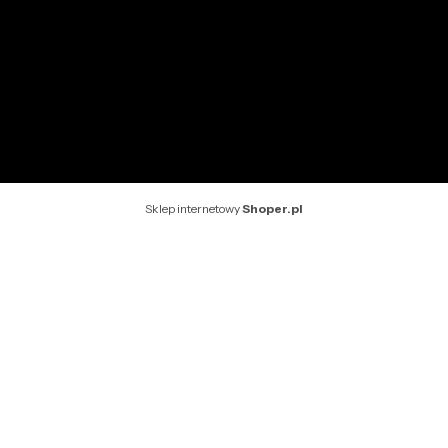
O nas
Kontakt
Rekomendowane strony
Sklep internetowy
Shoper.pl