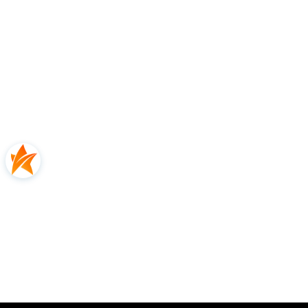
Rodzaj nawierzchni
uniwersalne
Opinie
5.00
Liczba ocen: 1
Oceń i opisz