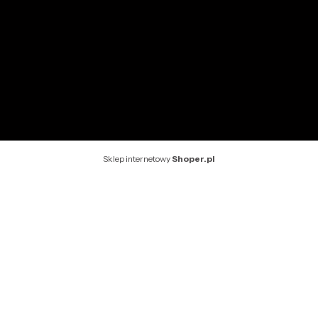
O nas
Kontakt
Rekomendowane strony
Sklep internetowy
Shoper.pl