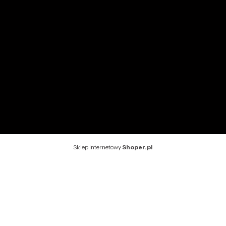
INFORMACJE
O nas
Kontakt
Rekomendowane strony
Sklep internetowy
Shoper.pl