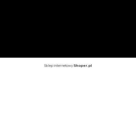
O nas
Kontakt
Rekomendowane strony
Sklep internetowy
Shoper.pl