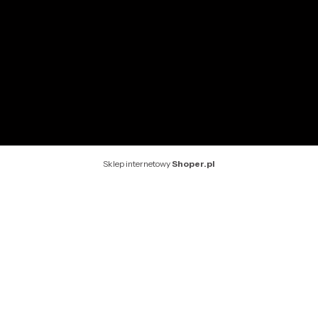
O nas
Kontakt
Rekomendowane strony
Sklep internetowy
Shoper.pl