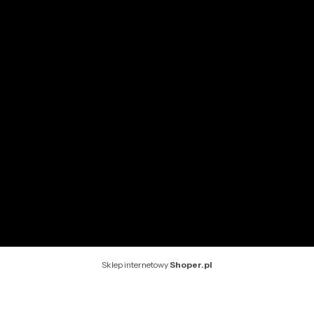
Przechowalnia
Ustawienia konta
INFORMACJE
O nas
Kontakt
Rekomendowane strony
Sklep internetowy
Shoper.pl