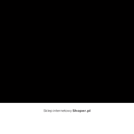
Przechowalnia
Ustawienia konta
INFORMACJE
O nas
Kontakt
Rekomendowane strony
Sklep internetowy
Shoper.pl