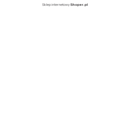
Sklep internetowy
Shoper.pl