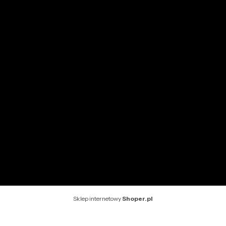
Przechowalnia
Ustawienia konta
INFORMACJE
O nas
Kontakt
Rekomendowane strony
Sklep internetowy
Shoper.pl