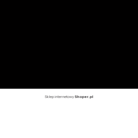
Ustawienia konta
INFORMACJE
O nas
Kontakt
Rekomendowane strony
Sklep internetowy
Shoper.pl