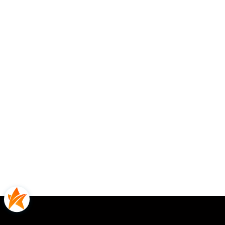
Opinie
0.00
Liczba ocen: 0
Oceń i opisz