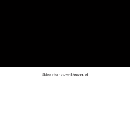
INFORMACJE
O nas
Kontakt
Rekomendowane strony
Sklep internetowy
Shoper.pl