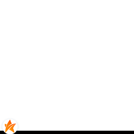
Rodzaj nawierzchni
uniwersalne
Opinie
5.00
Liczba ocen: 1
Oceń i opisz