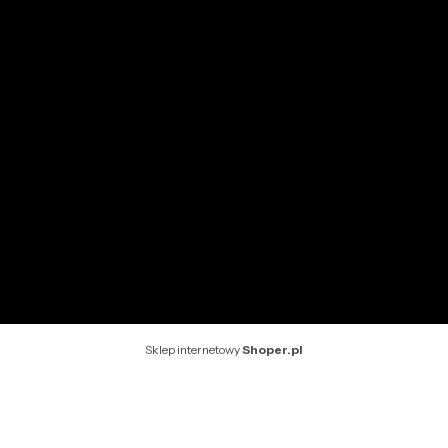
Przechowalnia
Ustawienia konta
INFORMACJE
O nas
Kontakt
Rekomendowane strony
Sklep internetowy
Shoper.pl