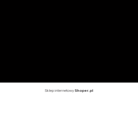
INFORMACJE
O nas
Kontakt
Rekomendowane strony
Sklep internetowy
Shoper.pl