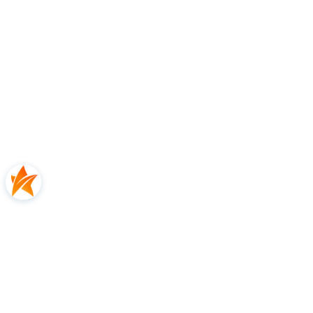
Opinie
5.00
Liczba ocen: 1
Oceń i opisz