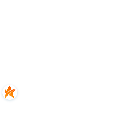
10% - poliamid
7% - elastan
Opinie
0.00
Liczba ocen: 0