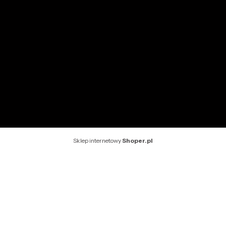
INFORMACJE
O nas
Kontakt
Rekomendowane strony
Sklep internetowy
Shoper.pl