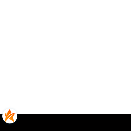
Opinie
0.00
Liczba ocen: 0
Oceń i opisz