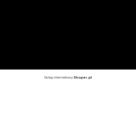
O nas
Kontakt
Rekomendowane strony
Sklep internetowy
Shoper.pl