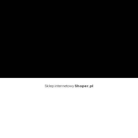
INFORMACJE
O nas
Kontakt
Rekomendowane strony
Sklep internetowy
Shoper.pl