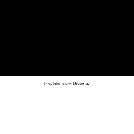
INFORMACJE
O nas
Kontakt
Rekomendowane strony
Sklep internetowy
Shoper.pl