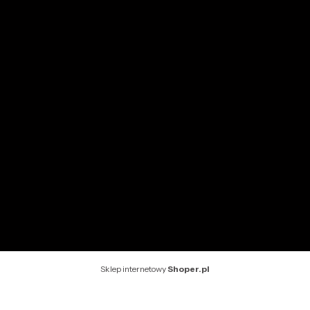
Przechowalnia
Ustawienia konta
INFORMACJE
O nas
Kontakt
Rekomendowane strony
Sklep internetowy
Shoper.pl