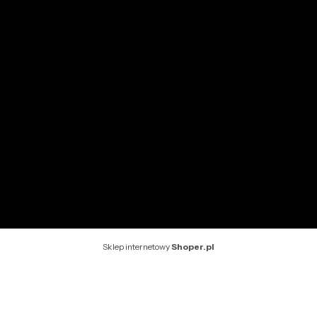
Przechowalnia
Ustawienia konta
INFORMACJE
O nas
Kontakt
Rekomendowane strony
Sklep internetowy
Shoper.pl