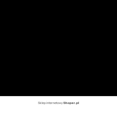
Moje zamówienia
Przechowalnia
Ustawienia konta
INFORMACJE
O nas
Kontakt
Rekomendowane strony
Sklep internetowy
Shoper.pl