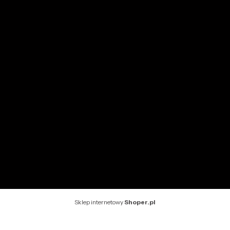
Moje zamówienia
Przechowalnia
Ustawienia konta
INFORMACJE
O nas
Kontakt
Rekomendowane strony
Sklep internetowy
Shoper.pl