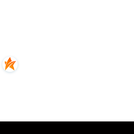
Opinie
0.00
Liczba ocen: 0
Oceń i opisz