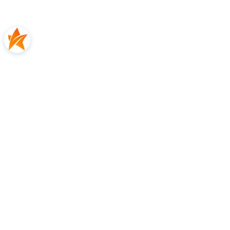
Opinie
0.00
Liczba ocen: 0
Oceń i opisz