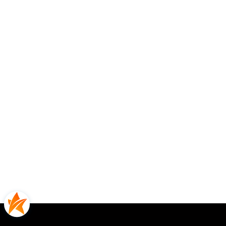
Opinie
0.00
Liczba ocen: 0
Oceń i opisz