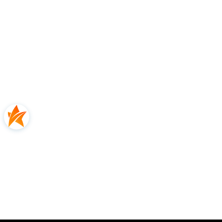
Opinie
0.00
Liczba ocen: 0
Oceń i opisz