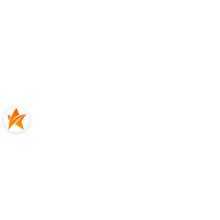
Opinie
0.00
Liczba ocen: 0
Oceń i opisz