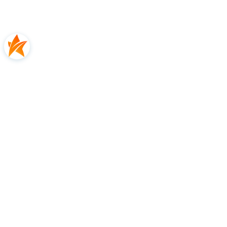
TECHNOLOGIE W PURE AERO 2023
NF²-TECH
Wkładki z
naturalnego lnu
w strategicznych miejscach
ramy tworzą
optymalną amortyzację
i jakość dźwięku,
zapewniając wyjątkowe wrażenia z gry.
FSI SPIN
Otwarty układ strun dla zabójczej rotacji. Dzięki
dłuższemu kontaktowi piłki z naciągiem,
daje
maksymalny spin połączony z cudownym