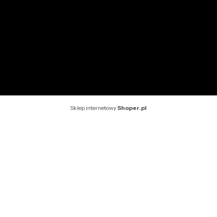
O nas
Kontakt
Rekomendowane strony
Sklep internetowy
Shoper.pl