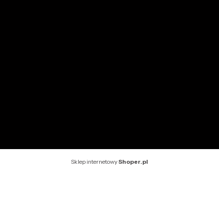
Ustawienia konta
INFORMACJE
O nas
Kontakt
Rekomendowane strony
Sklep internetowy
Shoper.pl