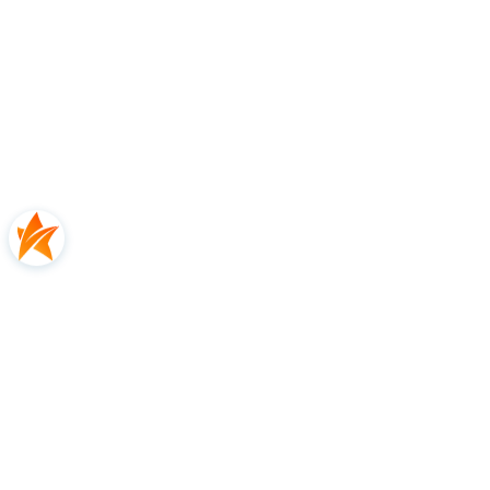
kontrolę
i komfort gry.
Cechy produktu
Linia rakiet
EVO
Wiek
rakiety seniorskie
Główna cecha
MOC
Balans (mm)
325
Waga (g)
255
Powierzchnia główki (cm2)
670
Długość (cm)
68,5