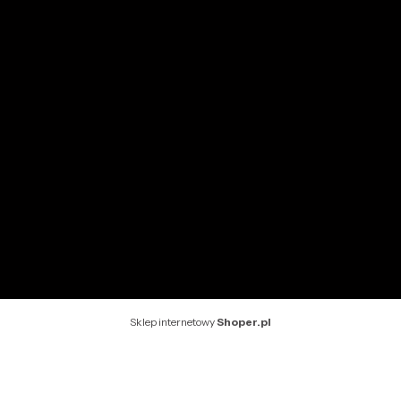
Przechowalnia
Ustawienia konta
INFORMACJE
O nas
Kontakt
Rekomendowane strony
Sklep internetowy
Shoper.pl