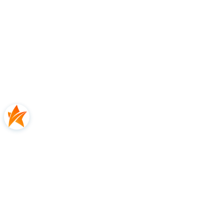
kontaktu piłki ze strunami, zapewniając
lepszą
kontrolę
i komfort gry.
Cechy produktu
Linia rakiet
EVO
Wiek
rakiety seniorskie
Główna cecha
MOC
Balans (mm)
320
Waga (g)
285
Powierzchnia główki (cm2)
660