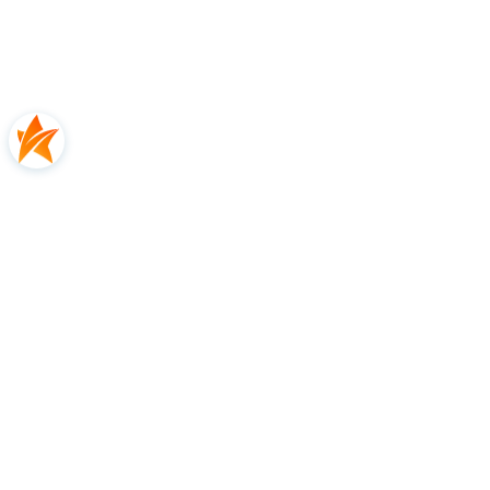
FSI POWER
Technologia Frame String Interaction Power łączy
otwarty układ strun, diamentowe przelotki i system
Woofer, aby zwiększyć efektywność odbicia piłki.
Dłuższy czas kontaktu piłki ze strunami
zapewnia
większą moc
i lepsze czucie przy uderzeniach.