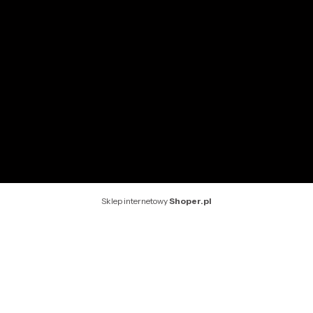
INFORMACJE
O nas
Kontakt
Rekomendowane strony
Sklep internetowy
Shoper.pl