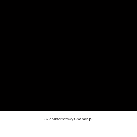
Przechowalnia
Ustawienia konta
INFORMACJE
O nas
Kontakt
Rekomendowane strony
Sklep internetowy
Shoper.pl