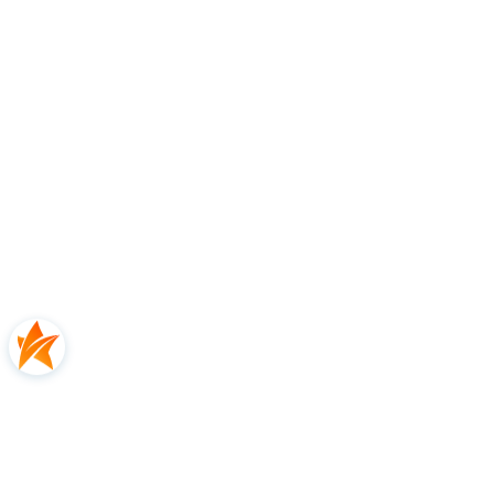
SWX PURE FEEL
Najnowocześniejszy system filtracji wibracji
zintegrowany z ramą rakiety, zapewnia
niezrównane
czucie
przy uderzeniu piłki i
wyjątkowy dźwięk
przy
każdym uderzeniu.
ELLIPTIC FRAME
Eliptyczna struktura ramy o optymalnej odporności i
ogólnej sztywności daje Ci dostęp do
fenomenalnie
łatwej do uzyskania mocy
.