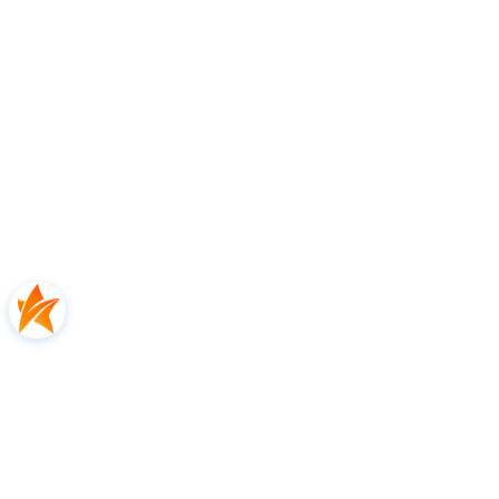
Jeszcze lepsza od poprzedniej generacji
Babolat mocno współpracował z siecią swoich testowych