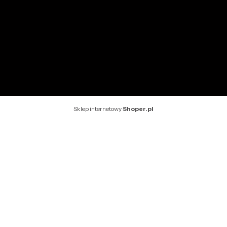
O nas
Kontakt
Rekomendowane strony
Sklep internetowy
Shoper.pl