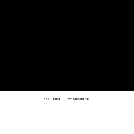
Ustawienia konta
INFORMACJE
O nas
Kontakt
Rekomendowane strony
Sklep internetowy
Shoper.pl