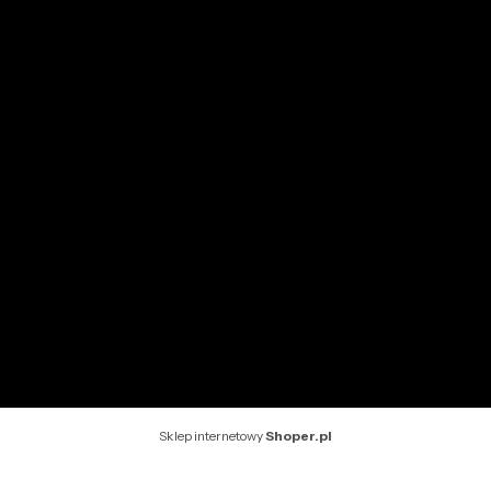
Moje zamówienia
Przechowalnia
Ustawienia konta
INFORMACJE
O nas
Kontakt
Rekomendowane strony
Sklep internetowy
Shoper.pl