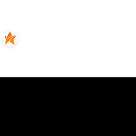
Opinie
0.00
Liczba ocen: 0
Oceń i opisz