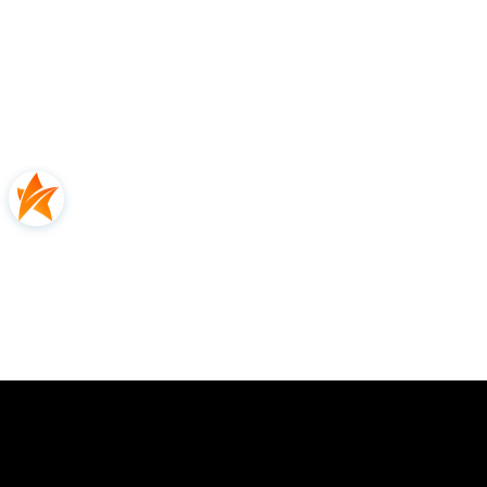
Opinie
0.00
Liczba ocen: 0
Oceń i opisz