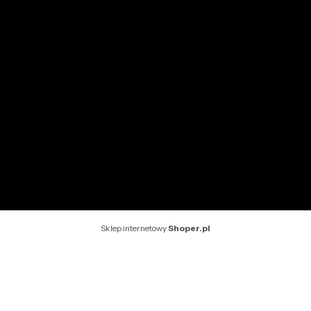
Ustawienia konta
INFORMACJE
O nas
Kontakt
Rekomendowane strony
Sklep internetowy
Shoper.pl