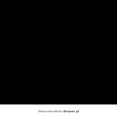
Moje zamówienia
Przechowalnia
Ustawienia konta
INFORMACJE
O nas
Kontakt
Rekomendowane strony
Sklep internetowy
Shoper.pl