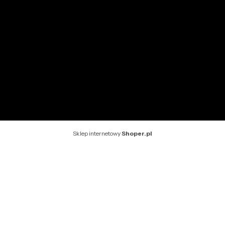
INFORMACJE
O nas
Kontakt
Rekomendowane strony
Sklep internetowy
Shoper.pl